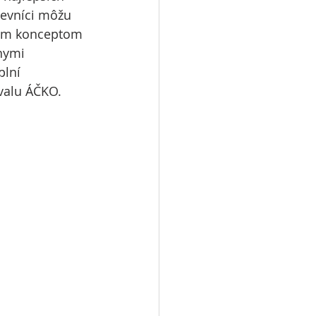
tevníci môžu 
vým konceptom 
nymi 
lní 
valu ÁČKO. 