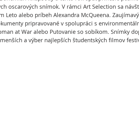
ch oscarových snímok. V rámci Art Selection sa návš
ilm Leto alebo príbeh Alexandra McQueena. Zaujíma
kumenty pripravované v spolupráci s environmentál
man at War alebo Putovanie so sobíkom. Snímky dop
menších a výber najlepších študentských filmov festi