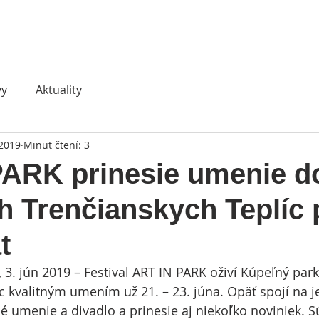
Informácie / FAQ
O festivale
vy
Aktuality
 2019
Minut čtení: 3
PARK prinesie umenie d
h Trenčianskych Teplíc 
t
 3. jún 2019 – Festival ART IN PARK oživí Kúpeľný park
c kvalitným umením už 21. – 23. júna. Opäť spojí na 
né umenie a divadlo a prinesie aj niekoľko noviniek. S