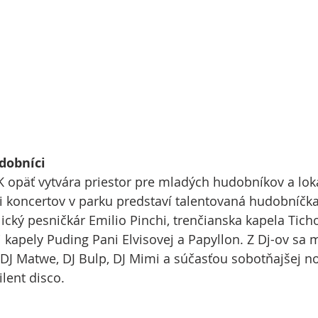
dobníci
K opäť vytvára priestor pre mladých hudobníkov a loká
i koncertov v parku predstaví talentovaná hudobníčka
ický pesničkár Emilio Pinchi, trenčianska kapela Ticho
j kapely Puding Pani Elvisovej a Papyllon. Z Dj-ov sa 
a DJ Matwe, DJ Bulp, DJ Mimi a súčasťou sobotňajšej no
lent disco.