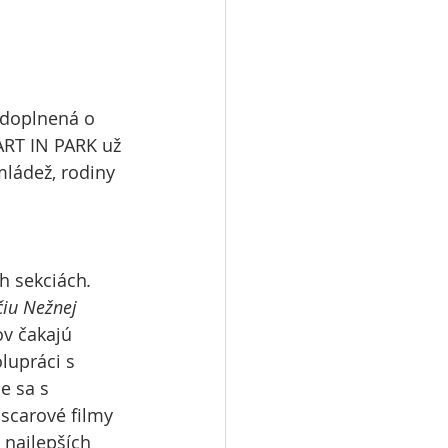
 doplnená o 
ART IN PARK už 
mládež, rodiny 
 
ch sekciách
. 
iu Nežnej 
v čakajú 
lupráci s 
e sa s 
scarové filmy 
najlepších 