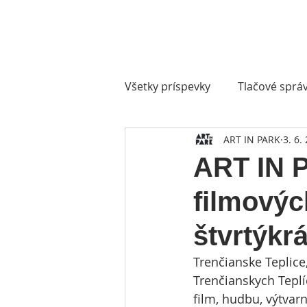
Všetky príspevky
Tlačové sprá
ART IN PARK
3. 6.
ART IN 
filmovýc
štvrtýkrá
Trenčianske Teplice,
Trenčianskych Teplí
film, hudbu, výtvar