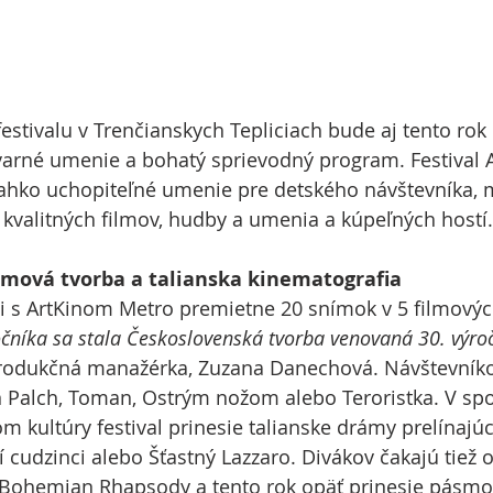
festivalu v Trenčianskych Tepliciach bude aj tento rok
varné umenie a bohatý sprievodný program. Festival 
 ľahko uchopiteľné umenie pre detského návštevníka, 
 kvalitných filmov, hudby a umenia a kúpeľných hostí.
lmová tvorba a talianska kinematografia
ci s ArtKinom Metro premietne 20 snímok v 5 filmový
níka sa stala Československá tvorba venovaná 30. výroč
rodukčná manažérka, Zuzana Danechová. Návštevníko
 Palch, Toman, Ostrým nožom alebo Teroristka. V spo
m kultúry festival prinesie talianske drámy prelínajúc
udzinci alebo Šťastný Lazzaro. Divákov čakajú tiež o
 Bohemian Rhapsody a tento rok opäť prinesie pásmo 