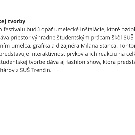
ej tvorby
festivalu budú opäť umelecké inštalácie, ktoré ozdo
 dáva priestor výhradne študentským prácam škôl SUŠ 
ením umelca, grafika a dizajnéra Milana Stanca. Toht
 predstavuje interaktívnosť prvkov a ich reakciu na ce
 študentskej tvorbe dáva aj fashion show, ktorá predst
hárov z SUŠ Trenčín.