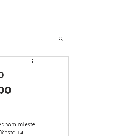
Vstupenky
Program
Viac
o
po
 
jednom mieste 
účasťou 4. 