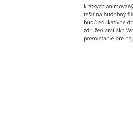
krátkych animovaný
tešiť na hudobný f
budú edukatívne do
združeniami ako Wo
premietanie pre naj