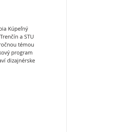
bia Kúpeľný 
Trenčín a STU 
oročnou témou 
lkový program 
aví dizajnérske 