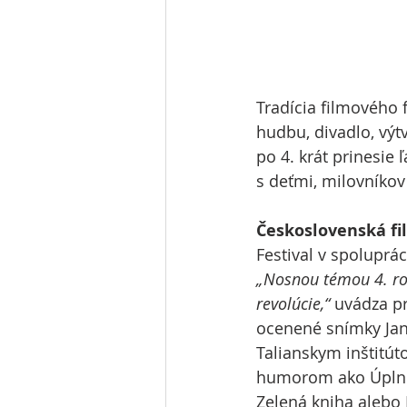
Tradícia filmového 
hudbu, divadlo, výt
po 4. krát prinesie
s deťmi, milovníkov
Československá fi
Festival v spoluprá
„Nosnou témou 4. roč
revolúcie,“
 uvádza p
ocenené snímky Jan
Talianskym inštitúto
humorom ako Úplní c
Zelená kniha alebo