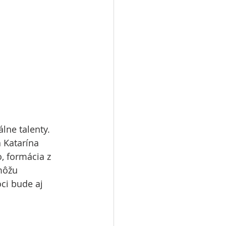
lne talenty. 
 Katarína 
, formácia z 
môžu 
ci bude aj 