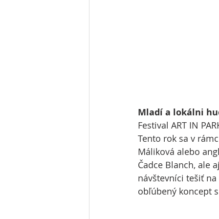
Mladí a lokálni hu
Festival ART IN PAR
Tento rok sa v rámc
Máliková alebo angl
Čadce Blanch, ale a
návštevníci tešiť n
obľúbený koncept si