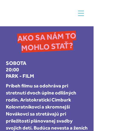
AKO SA NÁM TO
MOHLO STAŤ?
SOBOTA
20:00
PARK - FILM
Príbeh filmu sa odohráva pri
stretnutí dvoch úplne odlišných
rodín. Aristokratickí Cimburk
Kolovratníkovci a skromnejší
Novákovci sa stretávajú pri
príležitosti plánovanej svadby
svojich detí. Budúca nevesta a ženích