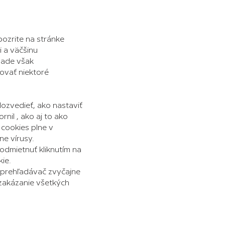
ozrite na stránke
 a väčšinu
ípade však
ovať niektoré
ozvedieť, ako nastaviť
nil , ako aj to ako
 cookies plne v
e vírusy.
odmietnuť kliknutím na
ie.
. prehľadávač zvyčajne
 zakázanie všetkých