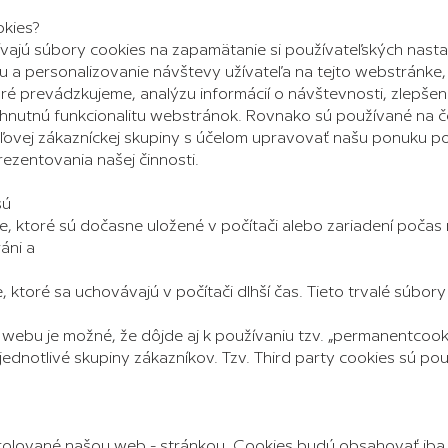
okies?
ajú súbory cookies na zapamätanie si používateľských nastave
iu a personalizovanie návštevy užívateľa na tejto webstránke,
oré prevádzkujeme, analýzu informácií o návštevnosti, zlepšeni
hnutnú funkcionalitu webstránok. Rovnako sú používané na čo
ieľovej zákazníckej skupiny s účelom upravovať našu ponuku p
ezentovania našej činnosti.
sú
ie, ktoré sú dočasne uložené v počítači alebo zariadení počas 
áni a
, ktoré sa uchovávajú v počítači dlhší čas. Tieto trvalé súbor
webu je možné, že dôjde aj k používaniu tzv. „permanentcook
jednotlivé skupiny zákazníkov. Tzv. Third party cookies sú pou
rolované našou web - stránkou. Cookies budú obsahovať iba id