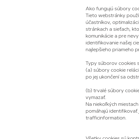
Ako fungujú súbory co
Tieto webstránky použív
účastníkov, optimalizác
stránkach a sieťach, kt
komunikácie a pre nevy
identifikovanie našej c
najlepšieho priameho pr
Typy súborov cookies 
(a) súbory cookie relác
po jej ukončení sa odstr
(b) trvalé súbory cookie
vymazať.
Na niekoľkých miestach 
pomáhajú identifikovať 
trafficinformation.
Všetky cookies sú kont