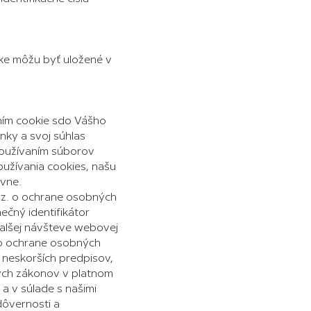
ánke môžu byť uložené v
aním cookie sdo Vášho
nky a svoj súhlas
 používaním súborov
oužívania cookies, našu
ávne.
.z. o ochrane osobných
ečný identifikátor
 ďalšej návšteve webovej
 o ochrane osobných
í neskorších predpisov,
rých zákonov v platnom
 v súlade s našimi
dôvernosti a