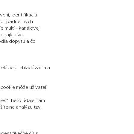
ní, identifikáciu
 prípadne iných
e multi - kanálovej
 najlepšie
odľa dopytu a čo
relácie prehľadávania a
y cookie môže užívateľ
ies“. Tieto údaje nám
žité na analýzu tzv.
entifikačné čísla