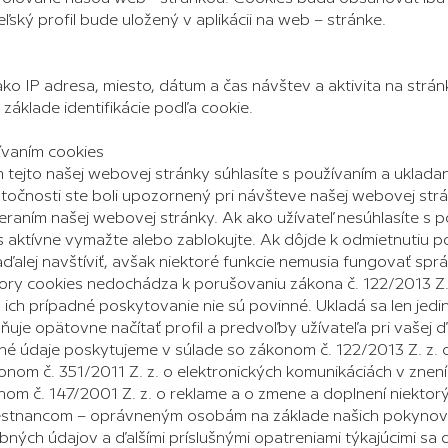
ľský profil bude uložený v aplikácii na web – stránke.
 ako IP adresa, miesto, dátum a čas návštev a aktivita na str
a základe identifikácie podľa cookie.
ívaním cookies
m tejto našej webovej stránky súhlasíte s používaním a uklad
utočnosti ste boli upozornený pri návšteve našej webovej strá
zeraním našej webovej stránky. Ak ako užívateľ nesúhlasíte s
s aktívne vymažte alebo zablokujte. Ak dôjde k odmietnutiu p
ďalej navštíviť, avšak niektoré funkcie nemusia fungovať spr
ory cookies nedochádza k porušovaniu zákona č. 122/2013 Z
ich prípadné poskytovanie nie sú povinné. Ukladá sa len jedin
ňuje opätovne načítať profil a predvoľby užívateľa pri vašej
né údaje poskytujeme v súlade so zákonom č. 122/2013 Z. z.
onom č. 351/2011 Z. z. o elektronických komunikáciách v znen
onom č. 147/2001 Z. z. o reklame a o zmene a doplnení niekto
stnancom – oprávneným osobám na základe našich pokynov a
ných údajov a ďalšími príslušnými opatreniami týkajúcimi sa 