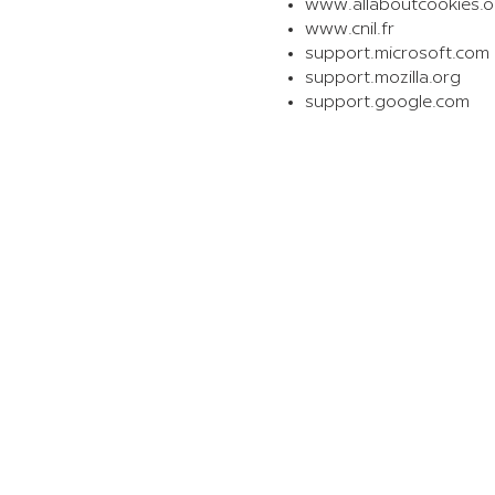
www.allaboutcookies.o
www.cnil.fr
support.microsoft.com
support.mozilla.org
support.google.com
© 2025 by Spicybrown