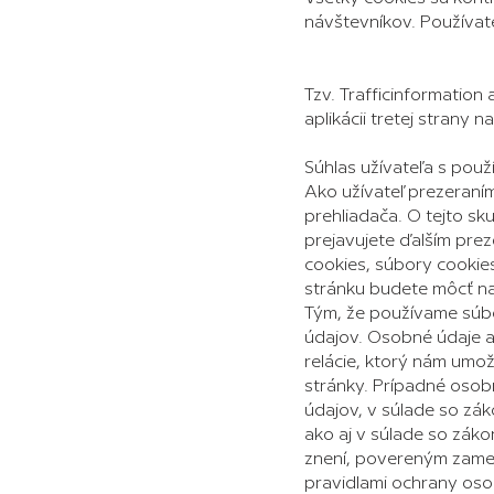
návštevníkov. Používate
Tzv. Trafficinformation
aplikácii tretej strany n
Súhlas užívateľa s použ
Ako užívateľ prezeraní
prehliadača. O tejto sk
prejavujete ďalším pre
cookies, súbory cookie
stránku budete môcť na
Tým, že používame súb
údajov. Osobné údaje a 
relácie, ktorý nám umož
stránky. Prípadné osob
údajov, v súlade so zák
ako aj v súlade so zák
znení, povereným zame
pravidlami ochrany osob