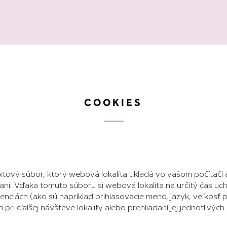
COOKIES
extový súbor, ktorý webová lokalita ukladá vo vašom počítači
iadaní. Vďaka tomuto súboru si webová lokalita na určitý čas u
enciách (ako sú napríklad prihlasovacie meno, jazyk, veľkosť 
 pri ďalšej návšteve lokality alebo prehliadaní jej jednotlivýc