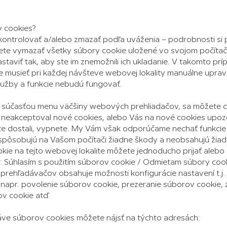
y cookies?
ontrolovať a/alebo zmazať podľa uváženia – podrobnosti si p
te vymazať všetky súbory cookie uložené vo svojom počítači
taviť tak, aby ste im znemožnili ich ukladanie. V takomto pr
usieť pri každej návšteve webovej lokality manuálne uprav
služby a funkcie nebudú fungovať.
e súčasťou menu väčšiny webových prehliadačov, sa môžete d
 neakceptoval nové cookies, alebo Vás na nové cookies upozor
ste dostali, vypnete. My Vám však odporúčame nechať funkcie
pôsobujú na Vašom počítači žiadne škody a neobsahujú žiadn
ie na tejto webovej lokalite môžete jednoducho prijať alebo 
: Súhlasím s použitím súborov cookie / Odmietam súbory cook
 prehľadávačov obsahuje možnosti konfigurácie nastavení t.j
napr. povolenie súborov cookie, prezeranie súborov cookie,
v cookie atď.
ráve súborov cookies môžete nájsť na týchto adresách: