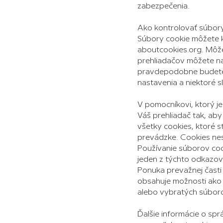
zabezpečenia.
Ako kontrolovať súbor
Súbory cookie môžete k
aboutcookies.org. Môže
prehliadačov môžete nas
pravdepodobne budete m
nastavenia a niektoré 
V pomocníkovi, ktorý j
Váš prehliadač tak, aby
všetky cookies, ktoré 
prevádzke. Cookies nes
Používanie súborov cook
jeden z týchto odkazov
Ponuka prevažnej časti
obsahuje možnosti ako 
alebo vybratých súboro
Ďalšie informácie o sp