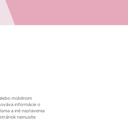
 alebo mobilnom
chováva informácie o
písma a iné nastavenia
h stránok nemusíte