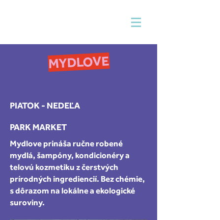
MYDLOVE
PIATOK - NEDEĽA
PARK MARKET
Mydlove prináša ručne robené
mydlá, šampóny, kondicionéry a
telovú kozmetiku z čerstvých
prírodných ingrediencií. Bez chémie,
s dôrazom na lokálne a ekologické
suroviny.