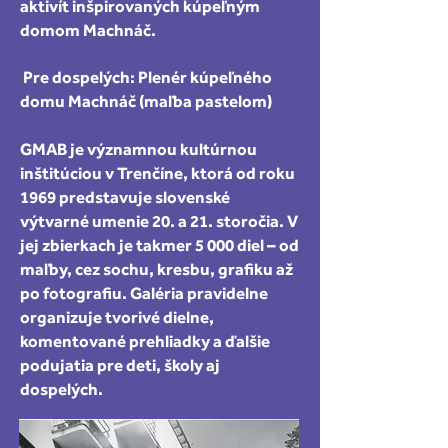
aktivít inšpirovaných kúpeľným
domom Machnáč.
Pre dospelých: Plenér kúpeľného
domu Machnáč (maľba pastelom)
GMAB je významnou kultúrnou
inštitúciou v Trenčíne, ktorá od roku
1969 predstavuje slovenské
výtvarné umenie 20. a 21. storočia. V
jej zbierkach je takmer 5 000 diel – od
maľby, cez sochu, kresbu, grafiku až
po fotografiu. Galéria pravidelne
organizuje tvorivé dielne,
komentované prehliadky a ďalšie
podujatia pre deti, školy aj
dospelých.