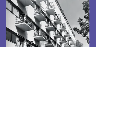
Zmena programu vyhradená
<< Späť