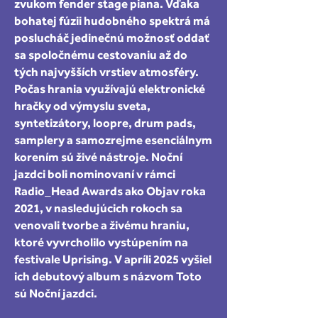
zvukom fender stage piana. Vďaka
bohatej fúzii hudobného spektrá má
poslucháč jedinečnú možnosť oddať
sa spoločnému cestovaniu až do
tých najvyšších vrstiev atmosféry.
Počas hrania využívajú elektronické
hračky od výmyslu sveta,
syntetizátory, loopre, drum pads,
samplery a samozrejme esenciálnym
korením sú živé nástroje. Noční
jazdci boli nominovaní v rámci
Radio_Head Awards ako Objav roka
2021, v nasledujúcich rokoch sa
venovali tvorbe a živému hraniu,
ktoré vyvrcholilo vystúpením na
festivale Uprising. V apríli 2025 vyšiel
ich debutový album s názvom Toto
sú Noční jazdci.