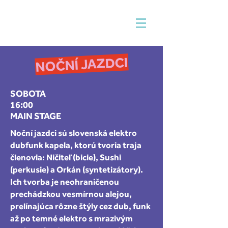
NOČNÍ JAZDCI
SOBOTA
16:00
MAIN STAGE
Noční jazdci sú slovenská elektro
dubfunk kapela, ktorú tvoria traja
členovia: Ničiteľ (bicie), Sushi
(perkusie) a Orkán (syntetizátory).
Ich tvorba je neohraničenou
prechádzkou vesmírnou alejou,
prelínajúca rôzne štýly cez dub, funk
až po temné elektro s mrazivým